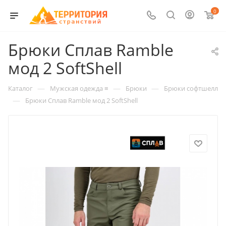
0
Брюки Сплав Ramble
мод 2 SoftShell
—
—
—
Каталог
Мужская одежда ≡
Брюки
Брюки софтшелл
—
Брюки Сплав Ramble мод 2 SoftShell