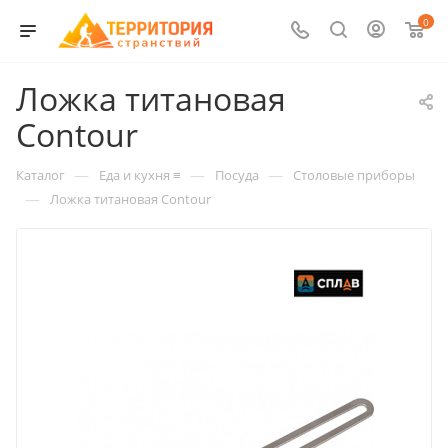
0
Ложка титановая
Contour
—
—
—
Каталог
Еда и кухня ≡
Посуда
Столовые приборы
—
Ложка титановая Contour