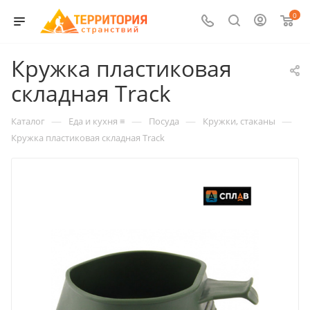
0
Кружка пластиковая
складная Track
—
—
—
—
Каталог
Еда и кухня ≡
Посуда
Кружки, стаканы
Кружка пластиковая складная Track