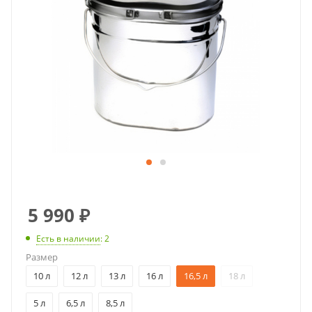
5 990
₽
Есть в наличии
: 2
Размер
10 л
12 л
13 л
16 л
16,5 л
18 л
5 л
6,5 л
8,5 л