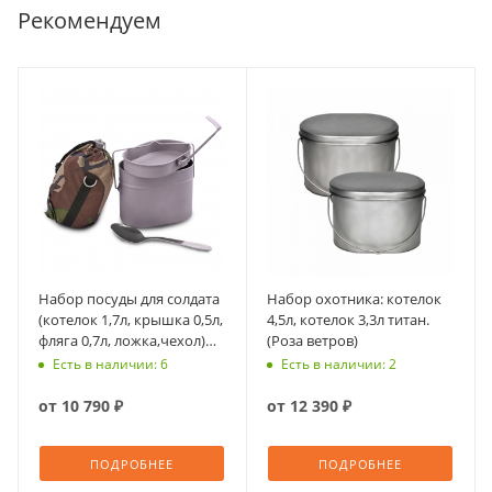
Рекомендуем
Набор посуды для солдата
Набор охотника: котелок
(котелок 1,7л, крышка 0,5л,
4,5л, котелок 3,3л титан.
фляга 0,7л, ложка,чехол)
(Роза ветров)
титан (Роза ветров)
Есть в наличии: 6
Есть в наличии: 2
от
10 790 ₽
от
12 390 ₽
ПОДРОБНЕЕ
ПОДРОБНЕЕ