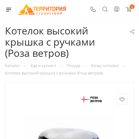
0
Котелок высокий
крышка с ручками
(Роза ветров)
—
—
—
—
Каталог
Еда и кухня ≡
Посуда
Каны, котелки
Котелок высокий крышка с ручками (Роза ветров)