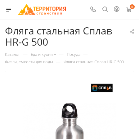
0
Фляга стальная Сплав
HR-G 500
—
—
—
Каталог
Еда и кухня ≡
Посуда
—
Фляги, емкости для воды
Фляга стальная Сплав HR-G 500