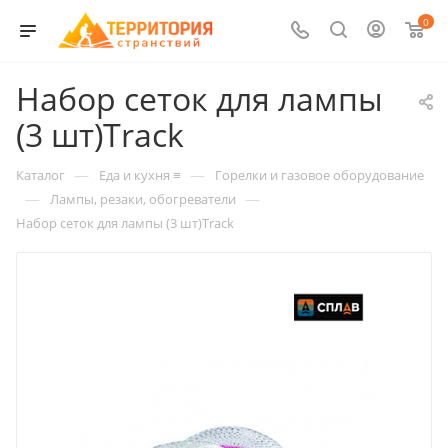
0
Набор сеток для лампы
(3 шт)Track
—
—
Каталог
Еда и кухня ≡
Горелки и газовое оборудование
—
—
Лампы, резаки, обогреватели
Набор сеток для лампы (3 шт)Track