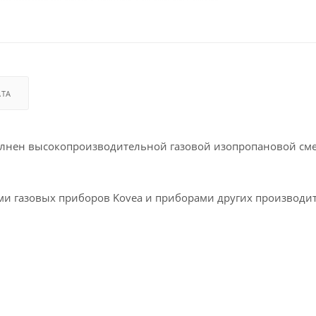
АТА
полнен высокопроизводительной газовой изопропановой см
ми газовых приборов Kovea и приборами других производи