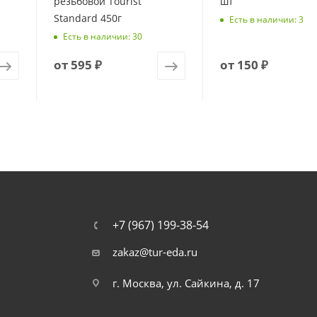
резьбовой Tourist
шт
Standard 450г
Есть в наличии: 3
Есть в наличии: 30
от
595 ₽
от
150 ₽
+7 (967) 199-38-54
zakaz@tur-eda.ru
г. Москва, ул. Сайкина, д. 17