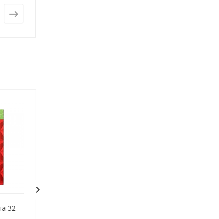
от
500 ₽
от
2 480 ₽
га 32
Баллон газовый цанговый
Баллон резьбов