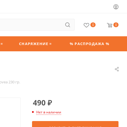
0
0
 ≡
СНАРЯЖЕНИЕ ≡
% РАСПРОДАЖА %
vea 230 гр.
490
₽
Нет в наличии