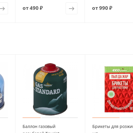
от
490 ₽
от
990 ₽
Баллон газовый
Брикеты для розжи