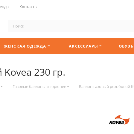
енды
Контакты
ЖЕНСКАЯ ОДЕЖДА ≡
АКСЕССУАРЫ ≡
ОБУВЬ
 Kovea 230 гр.
—
—
Газовые баллоны и горючее
Баллон газовый резьбовой Ko