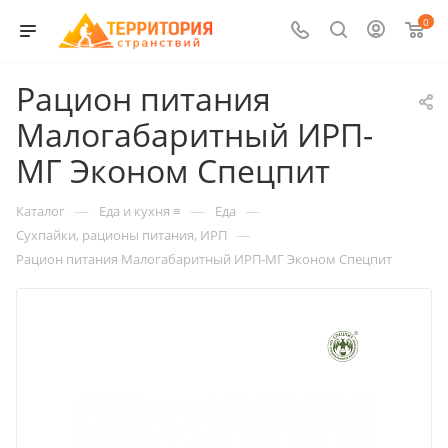
0
Рацион питания
Малогабаритный ИРП-
МГ Эконом Спецпит
—
—
—
Каталог
Еда и кухня ≡
Еда
—
Сухпайки, рационы питания, ИРП
Рацион питания Малогабаритный ИРП-МГ Эконом Спецпит