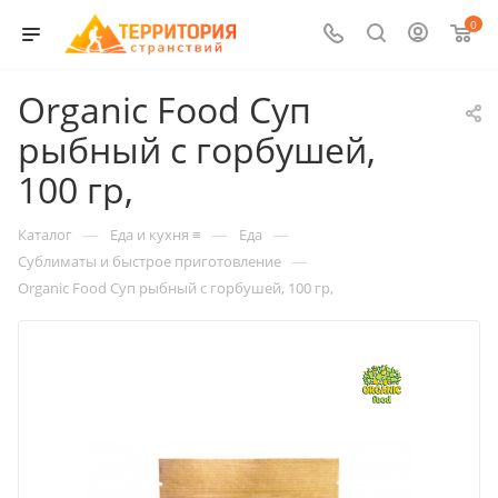
0
Organic Food Суп
рыбный с горбушей,
100 гр,
—
—
—
Каталог
Еда и кухня ≡
Еда
—
Сублиматы и быстрое приготовление
Organic Food Суп рыбный с горбушей, 100 гр,