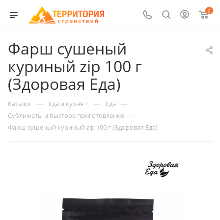
0
Фарш сушеный
куриный zip 100 г
(Здоровая Еда)
—
—
—
Каталог
Еда и кухня ≡
Еда
—
Сублиматы и быстрое приготовление
Фарш сушеный куриный zip 100 г (Здоровая Еда)