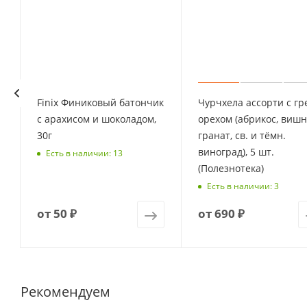
Finix Финиковый батончик
Чурчхела ассорти с гр
с арахисом и шоколадом,
орехом (абрикос, вишн
30г
гранат, св. и тёмн.
виноград), 5 шт.
Есть в наличии: 13
(Полезнотека)
Есть в наличии: 3
от
50 ₽
от
690 ₽
Рекомендуем