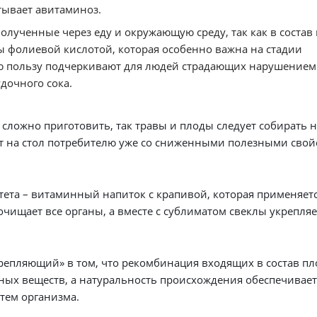
ывает авитаминоз.
лученные через еду и окружающую среду, так как в состав
 фолиевой кислотой, которая особенно важна на стадии
ую пользу подчеркивают для людей страдающих нарушением
дочного сока.
ложно приготовить, так травы и плоды следует собирать н
ют на стол потребителю уже со сниженными полезными сво
ета – витаминный напиток с крапивой, которая применяетс
очищает все органы, а вместе с сублиматом свеклы укрепляе
епляющий» в том, что рекомбинация входящих в состав пл
ных веществ, а натуральность происхождения обеспечивает
тем организма.