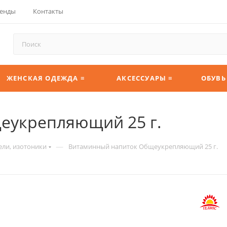
енды
Контакты
ЖЕНСКАЯ ОДЕЖДА ≡
АКСЕССУАРЫ ≡
ОБУВЬ
еукрепляющий 25 г.
—
ели, изотоники
Витаминный напиток Общеукрепляющий 25 г.