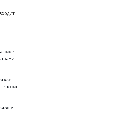
 входит
а пике
йствами
я как
т зрение
одов и