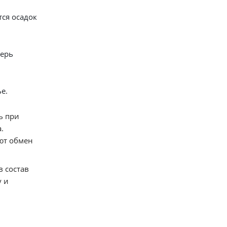
ся осадок
перь
е.
ь при
.
ют обмен
 состав
у и