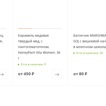
ец.
Карамель медовая
Батончик MARSHM
я,
твердый мед, с
SOJ с вишневой на
пантогематогеном,
в молочном шокола
HoneyPant Vita Women, 36
Есть в наличии: 20
г
Есть в наличии: 9
от
450 ₽
от
80 ₽