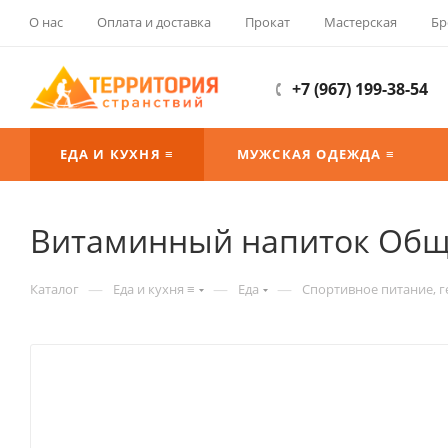
О нас
Оплата и доставка
Прокат
Мастерская
Бр
+7 (967) 199-38-54
ЕДА И КУХНЯ ≡
МУЖСКАЯ ОДЕЖДА ≡
Витаминный напиток Общ
—
—
—
Каталог
Еда и кухня ≡
Еда
Спортивное питание, г