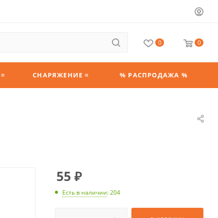
0
0
 ≡
СНАРЯЖЕНИЕ ≡
% РАСПРОДАЖА %
55
₽
Есть в наличии
: 204