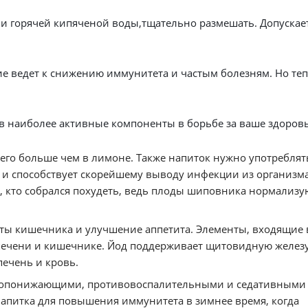
и горячей кипяченой воды,тщательно размешать. Допускает
ие ведет к снижению иммунитета и частым болезням. Но те
в наиболее активные компоненты в борьбе за ваше здоровь
го больше чем в лимоне. Также напиток нужно употреблят
м и способствует скорейшему выводу инфекции из организма
, кто собрался похудеть, ведь плоды шиповника нормализу
ты кишечника и улучшение аппетита. Элементы, входящие в
 печени и кишечнике. Йод поддерживает щитовидную желез
печень и кровь.
жаропонижающими, противовоспалительными и седативными
апитка для повышения иммунитета в зимнее время, когда