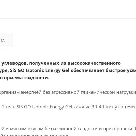
АТА
2 г углеводов, полученных из высококачественного
е, SiS GO Isotonic Energy Gel обеспечивает быстрое ус
го приема жидкости.
т организм энергией без агрессивной гликемической нагрузки
 гель SiS GO Isotonic Energy Gel каждые 30-40 минут в тече
нцией и мягким вкусом без излишней сладости и приторности
йти свое подходящее топливо.