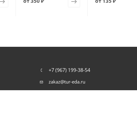
от
350 ₽
от
135 ₽
+7 (967) 199-38-54
zakaz@tur-eda.ru
г. Москва, ул. Сайкина, д. 17
наряжения