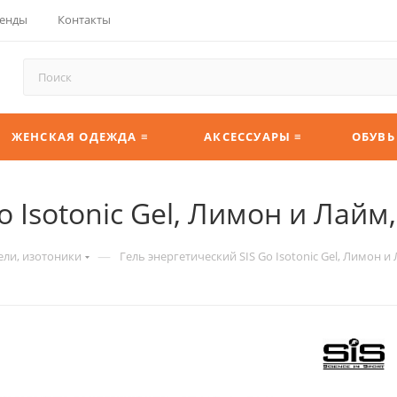
енды
Контакты
ЖЕНСКАЯ ОДЕЖДА ≡
АКСЕССУАРЫ ≡
ОБУВЬ
o Isotonic Gel, Лимон и Лайм
—
ели, изотоники
Гель энергетический SIS Go Isotonic Gel, Лимон и