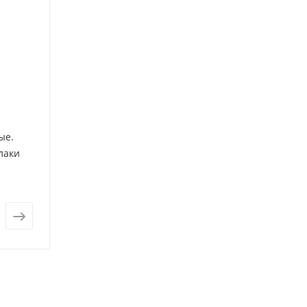
ые.
лаки