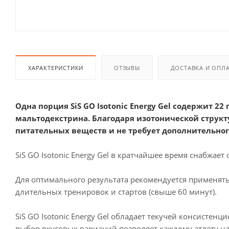
ХАРАКТЕРИСТИКИ
ОТЗЫВЫ
ДОСТАВКА И ОПЛ
Одна порция SiS GO Isotonic Energy Gel содержит 2
мальтодекстрина. Благодаря изотонической структур
питательных веществ и не требует дополнительно
SiS GO Isotonic Energy Gel в кратчайшее время снабжае
Для оптимального результата рекомендуется применять 1
длительных тренировок и стартов (свыше 60 минут).
SiS GO Isotonic Energy Gel обладает текучей консисте
выбор вкусовых вариаций позволяет каждому атлету на