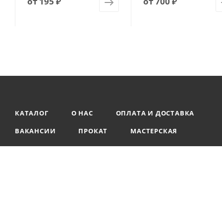
от
195 ₽
от
700 ₽
КАТАЛОГ
О НАС
ОПЛАТА И ДОСТАВКА
ВАКАНСИИ
ПРОКАТ
МАСТЕРСКАЯ
2026 © ООО «Территория» — интернет-магазин туристического с