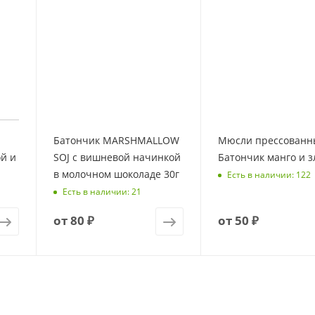
Батончик MARSHMALLOW
Мюсли прессованн
й и
SOJ с вишневой начинкой
Батончик манго и з
в молочном шоколаде 30г
Есть в наличии: 122
Есть в наличии: 21
от
80 ₽
от
50 ₽