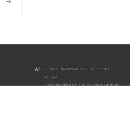
от
395 ₽
от
275 ₽
СОГЛАСИЕ НА ОБРАБОТКУ ПЕРСОНАЛЬНЫХ
ДАННЫХ
ПОЛИТИКА ОБРАБОТКИ ПЕРСОНАЛЬНЫХ ДАННЫХ