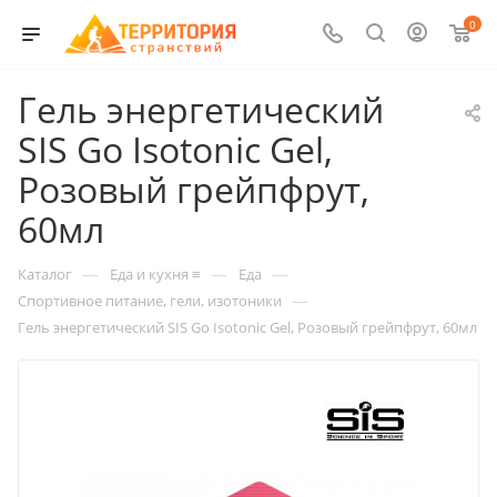
0
Гель энергетический
SIS Go Isotonic Gel,
Розовый грейпфрут,
60мл
—
—
—
Каталог
Еда и кухня ≡
Еда
—
Спортивное питание, гели, изотоники
Гель энергетический SIS Go Isotonic Gel, Розовый грейпфрут, 60мл