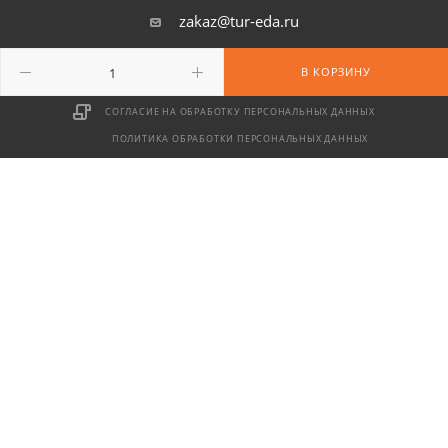
zakaz@tur-eda.ru
г. Москва, ул. Сайкина, д. 17
В КОРЗИНУ
СОГЛАСИЕ НА ОБРАБОТКУ ПЕРСОНАЛЬНЫХ ДАННЫХ
ПОЛИТИКА ОБРАБОТКИ ПЕРСОНАЛЬНЫХ ДАННЫХ
2026 © ООО «Территория» — интернет-магазин туристического
снаряжения
Продолжая использовать сайт, вы даете согласие