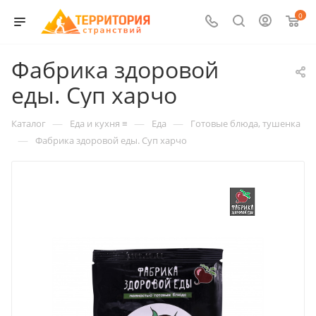
0
Фабрика здоровой
еды. Суп харчо
—
—
—
Каталог
Еда и кухня ≡
Еда
Готовые блюда, тушенка
—
Фабрика здоровой еды. Суп харчо