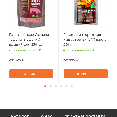
Готовое блюдо Свинина
Готовая еда гороховая
тушеная (тушенка)
каша с говядиной 7 верст,
высший сорт 250 г
250 г.
(Кронидов)
Есть в наличии: 31
Есть в наличии: 4
от
325 ₽
от
195 ₽
ПОДРОБНЕЕ
ПОДРОБНЕЕ
КАТАЛОГ
О НАС
ОПЛАТА И ДОСТАВКА