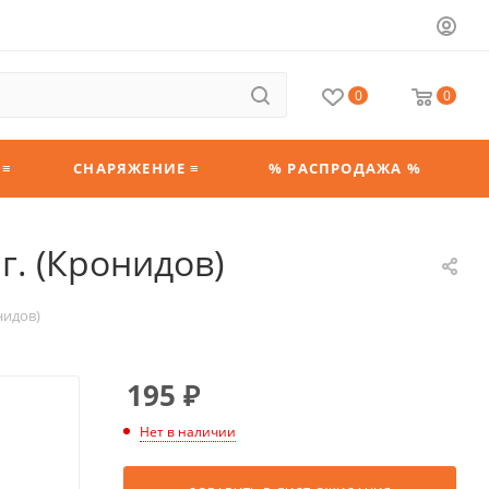
0
0
 ≡
СНАРЯЖЕНИЕ ≡
% РАСПРОДАЖА %
г. (Кронидов)
нидов)
195
₽
Нет в наличии