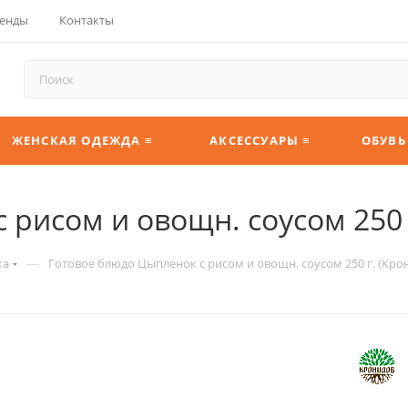
енды
Контакты
ЖЕНСКАЯ ОДЕЖДА ≡
АКСЕССУАРЫ ≡
ОБУВЬ
 рисом и овощн. соусом 250 
—
ка
Готовое блюдо Цыпленок с рисом и овощн. соусом 250 г. (Кро