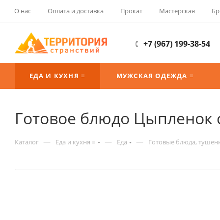
О нас
Оплата и доставка
Прокат
Мастерская
Бр
+7 (967) 199-38-54
ЕДА И КУХНЯ ≡
МУЖСКАЯ ОДЕЖДА ≡
Готовое блюдо Цыпленок с
—
—
—
Каталог
Еда и кухня ≡
Еда
Готовые блюда, тушен