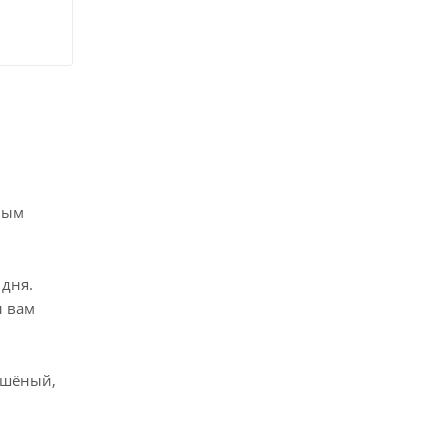
ным
 дня.
ы вам
сушёный,