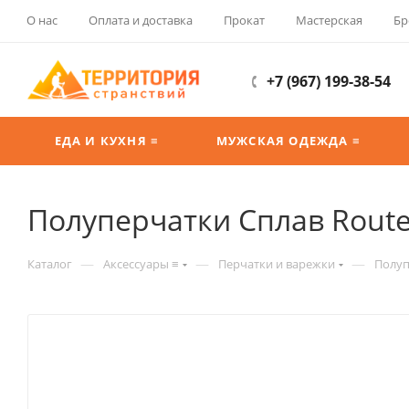
О нас
Оплата и доставка
Прокат
Мастерская
Бр
+7 (967) 199-38-54
ЕДА И КУХНЯ ≡
МУЖСКАЯ ОДЕЖДА ≡
Полуперчатки Сплав Rout
—
—
—
Каталог
Аксессуары ≡
Перчатки и варежки
Полуп