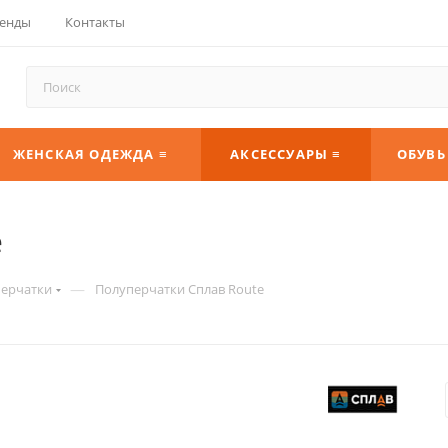
енды
Контакты
ЖЕНСКАЯ ОДЕЖДА ≡
АКСЕССУАРЫ ≡
ОБУВЬ
e
—
ерчатки
Полуперчатки Сплав Route