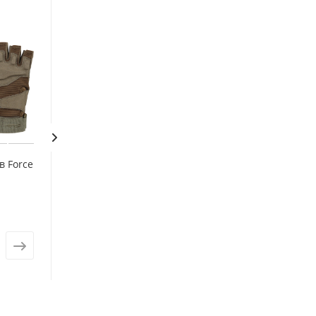
в Force
Kailas перчатки б/п Half
Finger Trekking W's
KM2154201
Есть в наличии: 2
от
2 790 ₽