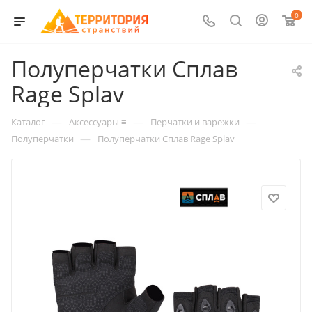
0
Полуперчатки Сплав
Rage Splav
—
—
—
Каталог
Аксессуары ≡
Перчатки и варежки
—
Полуперчатки
Полуперчатки Сплав Rage Splav