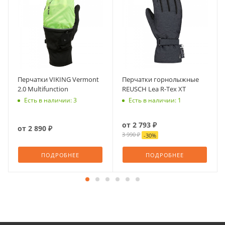
Перчатки VIKING Vermont
Перчатки горнолыжные
2.0 Multifunction
REUSCH Lea R-Tex XT
Есть в наличии: 3
Есть в наличии: 1
от
2 793 ₽
от
2 890 ₽
3 990 ₽
-
30
%
ПОДРОБНЕЕ
ПОДРОБНЕЕ