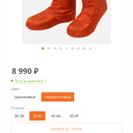
8 990
₽
Есть в наличии
: 1
Цвет
оранжевые
терракотовые
Размер
36-38
39-41
42-44
45-47
КУПИТЬ В 1 КЛИК