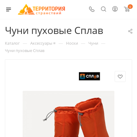
0
Чуни пуховые Сплав
—
—
—
—
Каталог
Аксессуары ≡
Носки
Чуни
Чуни пуховые Сплав