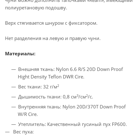
чуни можно дополнить тапочками «Ream», имеющими
полиуретановую подошву.
Верх стягивается шнуром с фиксатором.
Нет разделения на левую и правую чуни.
Материалы:
Внешняя ткань: Nylon 6.6 R/S 20D Down Proof
Hight Density Teflon DWR Cire.
2
Вес ткани: 32 г/м
3
2
Дышимость ткани: 0,8 см
/см
/с.
Внутренняя ткань: Nylon 20D/370T Down Proof
W/R Cire.
Утеплитель: Качественный гусиный пух FP600.
Вес пуха: