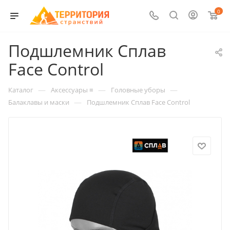
0
Подшлемник Сплав
Face Control
—
—
—
Каталог
Аксессуары ≡
Головные уборы
—
Балаклавы и маски
Подшлемник Сплав Face Control