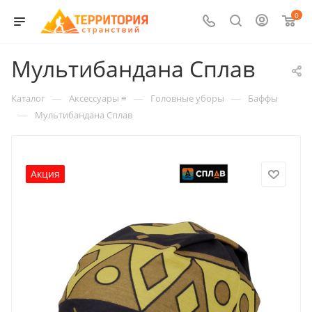
0
Мультибандана Сплав
—
—
—
Каталог
Аксессуары ≡
Головные уборы
Баффы
—
Мультибандана Сплав
Акция