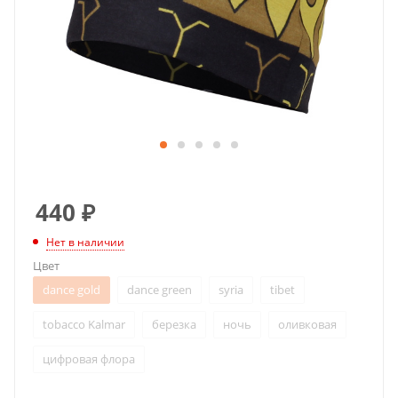
440
₽
Нет в наличии
Цвет
dance gold
dance green
syria
tibet
tobacco Kalmar
березка
ночь
оливковая
цифровая флора