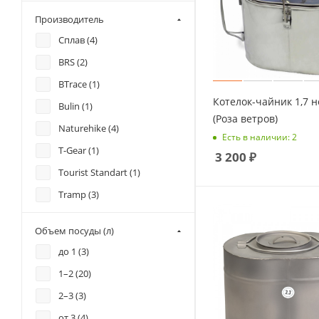
Производитель
Сплав (
4
)
BRS (
2
)
BTrace (
1
)
Котелок-чайник 1,7 н
Bulin (
1
)
(Роза ветров)
Naturehike (
4
)
Есть в наличии: 2
T-Gear (
1
)
3 200
₽
Tourist Standart (
1
)
Tramp (
3
)
Роза Ветров (
10
)
Объем посуды (л)
Следопыт (
3
)
до 1 (
3
)
1–2 (
20
)
2–3 (
3
)
от 3 (
4
)