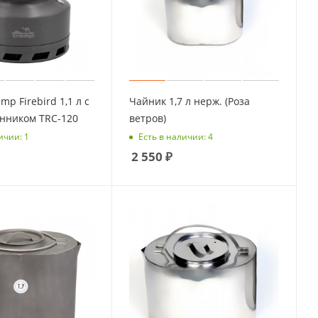
p Firebird 1,1 л c
Чайник 1,7 л нерж. (Роза
нником TRC-120
ветров)
ичии: 1
Есть в наличии: 4
2 550
₽