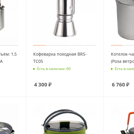
ъём: 1,5
Кофеварка походная BRS-
Котелок-ча
БА
TC05
(Роза ветро
Есть в наличии: 60
Есть в нал
4 300
₽
6 760
₽