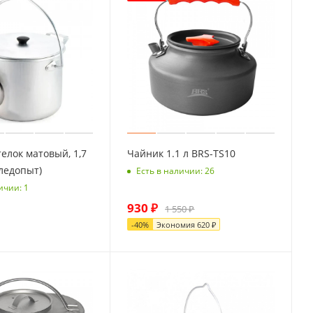
елок матовый, 1,7
Чайник 1.1 л BRS-TS10
Следопыт)
Есть в наличии: 26
ичии: 1
930
₽
1 550
₽
-
40
%
Экономия
620
₽