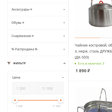
Аксессуары ≡
Обувь ≡
Снаряжение ≡
Чайник костровой, об
% Распродажа %
л, нерж. сталь ДРУЖ
(ДК-503)
Есть в наличии: 3
ФИЛЬТР
1 890
₽
Цена
1 200
11 950