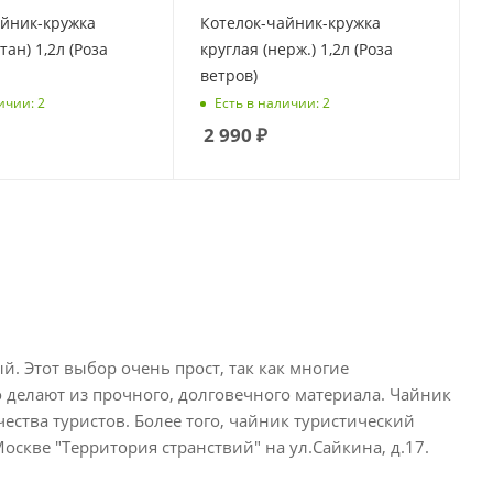
айник-кружка
Котелок-чайник-кружка
тан) 1,2л (Роза
круглая (нерж.) 1,2л (Роза
ветров)
ичии: 2
Есть в наличии: 2
2 990
₽
. Этот выбор очень прост, так как многие
 делают из прочного, долговечного материала. Чайник
ества туристов. Более того, чайник туристический
оскве "Территория странствий" на ул.Сайкина, д.17.