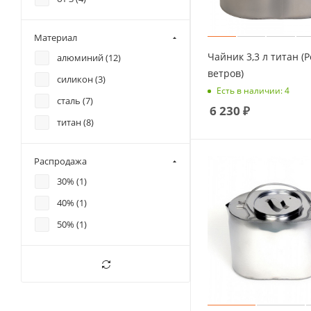
Материал
Чайник 3,3 л титан (Р
алюминий (
12
)
ветров)
силикон (
3
)
Есть в наличии: 4
сталь (
7
)
6 230
₽
титан (
8
)
Распродажа
30% (
1
)
40% (
1
)
50% (
1
)