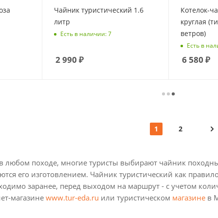
оза
Чайник туристический 1.6
Котелок-ч
литр
круглая (ти
ветров)
Есть в наличии: 7
Есть в нал
2 990
₽
6 580
₽
1
2
в любом походе, многие туристы выбирают чайник походный
тся его изготовлением. Чайник туристический как правило
одимо заранее, перед выходом на маршрут - с учетом колич
нет-магазине
www.tur-eda.ru
или туристическом
магазине
в М