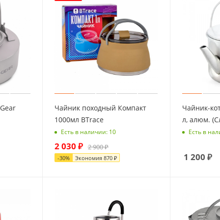
-Gear
Чайник походный Компакт
Чайник-кот
1000мл BTrace
л, алюм. (
Есть в наличии: 10
Есть в нал
2 030
₽
2 900
₽
1 200
₽
-
30
%
Экономия
870
₽