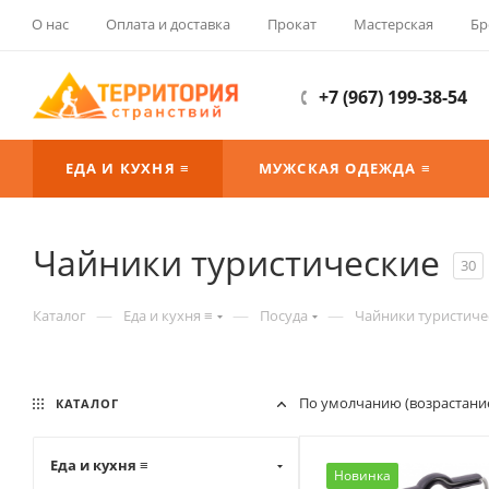
О нас
Оплата и доставка
Прокат
Мастерская
Бр
+7 (967) 199-38-54
ЕДА И КУХНЯ ≡
МУЖСКАЯ ОДЕЖДА ≡
Чайники туристические
30
—
—
—
Каталог
Еда и кухня ≡
Посуда
Чайники туристиче
По умолчанию (возрастани
КАТАЛОГ
Еда и кухня ≡
Новинка