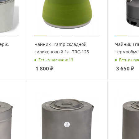
ерж.
Чайник Tramp складной
Чайник Tram
силиконовый 1л. TRC-125
термообме
Есть в наличии: 13
Есть в нал
1 800
₽
3 650
₽