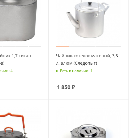
йник 1,7 титан
Чайник-котелок матовый, 3,5
в)
л, алюм.(Следопыт)
ичии: 4
Есть в наличии: 1
1 850
₽