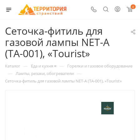
0
Сеточка-фитиль для
газовой лампы NET-A
(TA-001), «Tourist»
—
—
Каталог
Еда и кухня ≡
Горелки и газовое оборудование
—
—
Лампы, резаки, обогреватели
Сеточка-фитиль для газовой лампы NET-A (TA-001), «Tourist»