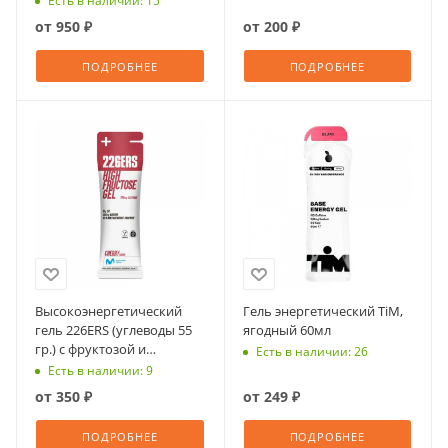
Есть в наличии: 15
от
950 ₽
от
200 ₽
ПОДРОБНЕЕ
ПОДРОБНЕЕ
Высокоэнергетический
Гель энергетический TiM,
гель 226ERS (углеводы 55
ягодный 60мл
гр.) с фруктозой и
Есть в наличии: 26
кофеином 160 мг., вкус
Есть в наличии: 9
Вишня, 80 гр
от
350 ₽
от
249 ₽
ПОДРОБНЕЕ
ПОДРОБНЕЕ