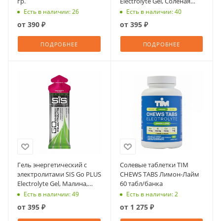
гр.
Electrolyte Gel, Соленая
Карамель, 60мл
Есть в наличии: 26
Есть в наличии: 40
от
390 ₽
от
395 ₽
ПОДРОБНЕЕ
ПОДРОБНЕЕ
Гель энергетический с
Солевые таблетки TIM
электролитами SIS Go PLUS
CHEWS TABS Лимон-Лайм
Electrolyte Gel, Малина,
60 табл/банка
60мл
Есть в наличии: 49
Есть в наличии: 2
от
395 ₽
от
1 275 ₽