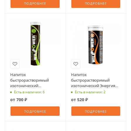
ПОДРОБНЕЕ
ПОДРОБНЕЕ
Напиток
Напиток
быстрорастворимый
быстрорастворимый
изотонический
изотонический Энергия
ВИЛЛПАУЭР Моушен с
стиля с ароматом
Есть в наличии: 6
Есть в наличии: 2
ароматом зел. чая,
апельсина, быстрораств.
от
700 ₽
от
520 ₽
шипучие таблетки №14
табл. №10
ПОДРОБНЕЕ
ПОДРОБНЕЕ