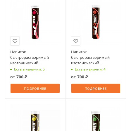
Напиток
Напиток
быстрорастворимый
быстрорастворимый
изотонический
изотонический
ВИЛЛПАУЭР Пульс с
ВИЛЛПАУЭР Пульс с
Есть в наличии: 5
Есть в наличии: 4
ароматом клубники,
ароматом граната,
от
700 ₽
от
700 ₽
шипучие таблетки №14
шипучие таблетки №14
ПОДРОБНЕЕ
ПОДРОБНЕЕ