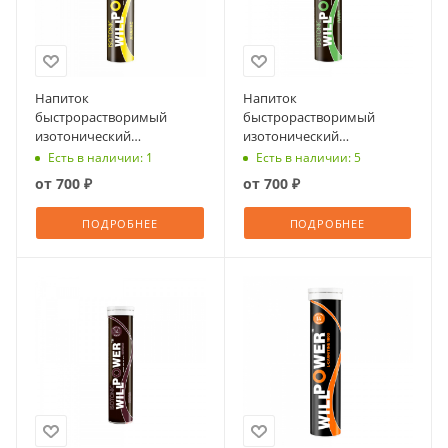
Напиток
Напиток
быстрорастворимый
быстрорастворимый
изотонический
изотонический
ВИЛЛПАУЭР Пульс с
ВИЛЛПАУЭР Моушен с
Есть в наличии: 1
Есть в наличии: 5
ароматом ананаса,
ароматом лайма, шипучие
от
700 ₽
от
700 ₽
шипучие таблетки №14
таблетки №14
ПОДРОБНЕЕ
ПОДРОБНЕЕ