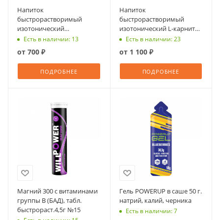
Напиток
Напиток
быстрорастворимый
быстрорастворимый
изотонический
изотонический L-карнитин
ВИЛЛПАУЭР Моушен с
1800, быстрораств. табл.
Есть в наличии: 13
Есть в наличии: 23
ароматом колы, шипучие
№14
от
700 ₽
от
1 100 ₽
таблетки №14
ПОДРОБНЕЕ
ПОДРОБНЕЕ
Магний 300 с витаминами
Гель POWERUP в саше 50 г.
группы В (БАД), табл.
натрий, калий, черника
быстрораст.4,5г №15
Есть в наличии: 7